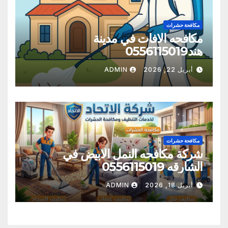
مكافحة حشرات
مكافحه الافات في مدينة
هند0556115019
أبريل 22, 2026
ADMIN
مكافحة حشرات
شركة مكافحه النمل الابيض في
الشارقه 0556115019
أبريل 18, 2026
ADMIN