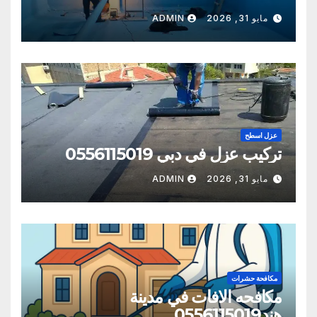
مايو 31, 2026
ADMIN
عزل اسطح
تركيب عزل في دبي 0556115019
مايو 31, 2026
ADMIN
مكافحة حشرات
مكافحه الافات في مدينة
هند0556115019