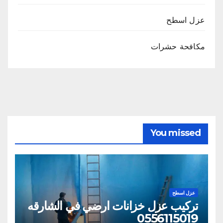
عزل اسطح
مكافحة حشرات
You missed
عزل اسطح
تركيب عزل خزانات ارضي في الشارقه
0556115019