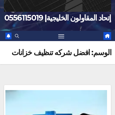
إتحاد المقاولون الخليجية| 0556115019
الوسم:
افضل شركه تنظيف خزانات