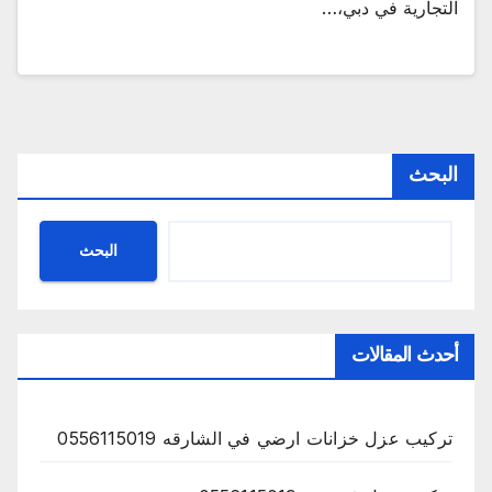
التجارية في دبي،…
البحث
البحث
أحدث المقالات
تركيب عزل خزانات ارضي في الشارقه 0556115019