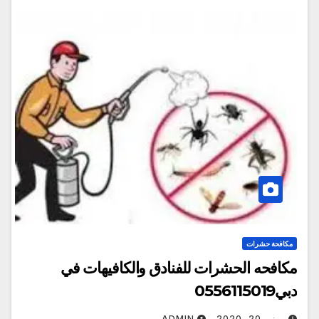
مكافحة حشرات
مكافحه الحشرات للفنادق والكافيهات في
دبي0556115019
يونيو 20, 2020
ADMIN