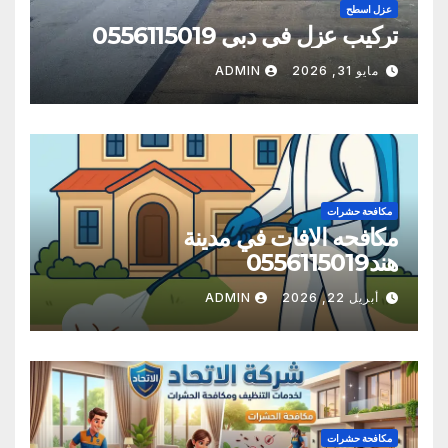
عزل اسطح
تركيب عزل في دبي 0556115019
مايو 31, 2026
ADMIN
مكافحة حشرات
مكافحه الافات في مدينة
هند0556115019
أبريل 22, 2026
ADMIN
مكافحة حشرات