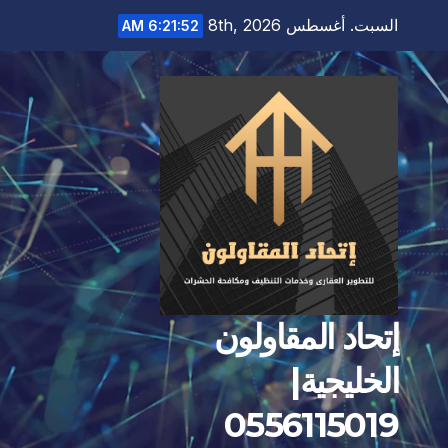
Ski
السبت. أغسطس 8th, 2026
6:21:53 AM
t
conten
إتحاد المقاولون
الخليجية|
0556115019