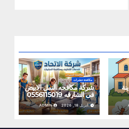
مكافحة حشرات
نة
شركة مكافحه النمل الابيض
في الشارقه 0556115019
أبريل 18, 2026
ADMIN