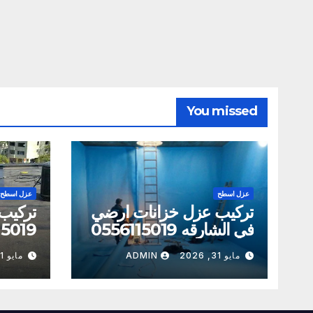
You missed
عزل اسطح
عزل اسطح
تركيب عزل خزانات ارضي
تركيب
في الشارقه 0556115019
15019
مايو 31, 2026
ADMIN
مايو 31, 2026