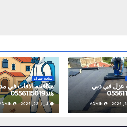
مكافحة حشرات
 عزل في دبي
مكافحه الافات في مدي
05561
هند0556115019
ADMIN
أبريل 22, 2026
ADMIN