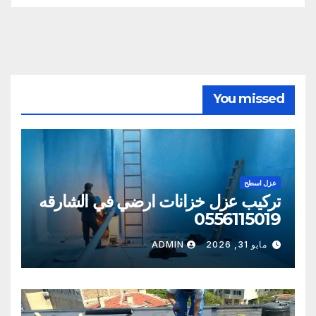
You missed
عزل اسطح
تركيب عزل خزانات ارضي في الشارقه
0556115019
مايو 31, 2026
ADMIN