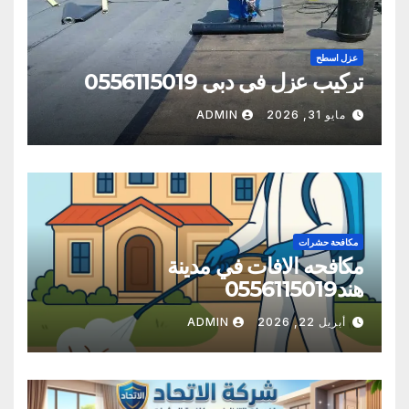
عزل اسطح
تركيب عزل في دبي 0556115019
مايو 31, 2026
ADMIN
مكافحة حشرات
مكافحه الافات في مدينة
هند0556115019
أبريل 22, 2026
ADMIN