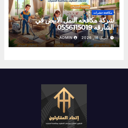
مكافحة حشرات
شركة مكافحه النمل الابيض في
الشارقه 0556115019
أبريل 18, 2026
ADMIN