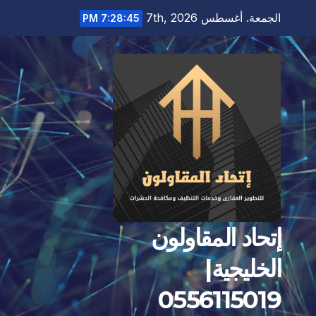
Ski
الجمعة. أغسطس 7th, 2026
7:28:46 PM
t
conten
إتحاد المقاولون
الخليجية|
0556115019