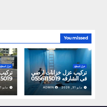
You missed
عزل اسطح
عزل اسطح
تركيب عزل خزانات ارضي
تركيب
في الشارقه 0556115019
15019
مايو 31, 2026
ADMIN
مايو 31, 2026