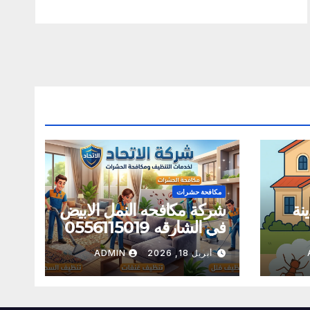
مكافحة حشرات
نة
شركة مكافحه النمل الابيض
في الشارقه 0556115019
أبريل 18, 2026
ADMIN