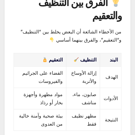
الفرق بين التنظيف
والتعقيم
من الأخطاء الشائعة أن البعض يخلط بين “التنظيف”
و“التعقيم”، والفرق بينهما أساسي
البند
التنظيف
التعقيم
إزالة الأوساخ
القضاء على الجراثيم
الهدف
والأتربة
والفيروسات
صابون، ماء،
مواد مطهرة وأجهزة
الأدوات
مناشف
بخار أو رذاذ
مظهر نظيف
بيئة صحية وآمنة خالية
النتيجة
فقط
من العدوى