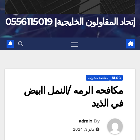
إتحاد المقاولون الخليجية| 0556115019
BLOG
مكافحة حشرات
مكافحه الرمه /النمل اابيض
في الذيد
admin
By
مايو 3, 2024