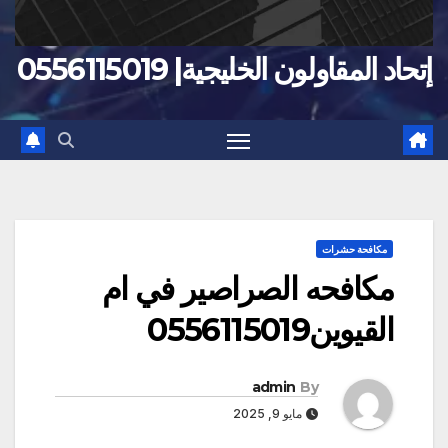
إتحاد المقاولون الخليجية| 0556115019
مكافحة حشرات
مكافحه الصراصير في ام
القيوين0556115019
admin
By
مايو 9, 2025