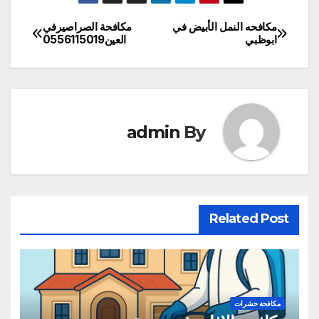
مكافحه النمل الأبيض في
مكافحة الصراصيرفي
تصفّح
ابوظبي
العين0556115019
المقالات
admin
By
Related Post
مكافحة حشرات